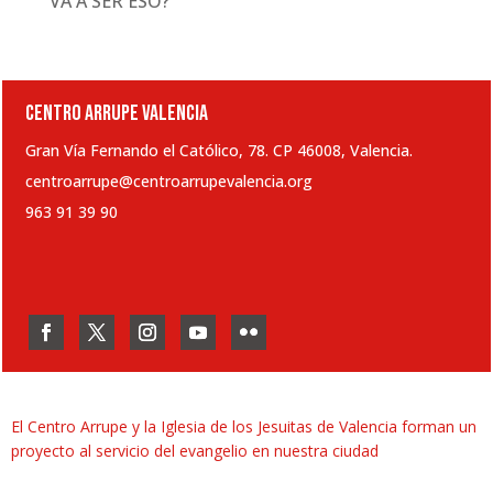
VA A SER ESO?”
CENTRO ARRUPE VALENCIA
Gran Vía Fernando el Católico, 78. CP 46008, Valencia.
centroarrupe@centroarrupevalencia.org
963 91 39 90
El Centro Arrupe y la Iglesia de los Jesuitas de Valencia forman un
proyecto al servicio del evangelio en nuestra ciudad