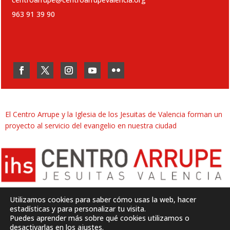
963 91 39 90
El Centro Arrupe y la Iglesia de los Jesuitas de Valencia forman un
proyecto al servicio del evangelio en nuestra ciudad
Utilizamos cookies para saber cómo usas la web, hacer
estadísticas y para personalizar tu visita.
Puedes aprender más sobre qué cookies utilizamos o
Desarrollado por
SJDigital
desactivarlas en los
ajustes
.