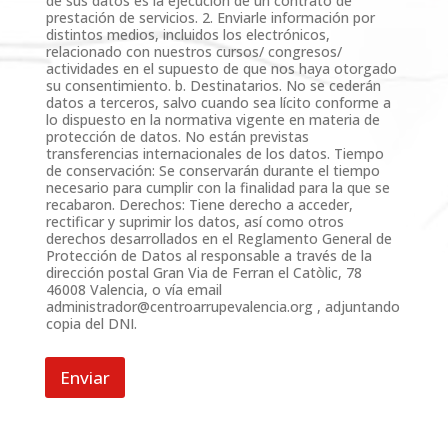
d
de sus datos es la ejecución de un contrato de
prestación de servicios. 2. Enviarle información por
o
distintos medios, incluidos los electrónicos,
R
relacionado con nuestros cursos/ congresos/
G
actividades en el supuesto de que nos haya otorgado
P
su consentimiento. b. Destinatarios. No se cederán
D
datos a terceros, salvo cuando sea lícito conforme a
*
lo dispuesto en la normativa vigente en materia de
protección de datos. No están previstas
transferencias internacionales de los datos. Tiempo
de conservación: Se conservarán durante el tiempo
necesario para cumplir con la finalidad para la que se
recabaron. Derechos: Tiene derecho a acceder,
rectificar y suprimir los datos, así como otros
derechos desarrollados en el Reglamento General de
Protección de Datos al responsable a través de la
dirección postal Gran Via de Ferran el Catòlic, 78
46008 Valencia, o vía email
administrador@centroarrupevalencia.org
, adjuntando
copia del DNI.
Enviar