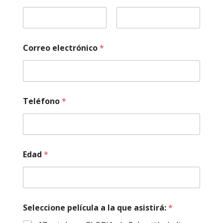
r
r
e
Nombre
Apellidos
o
C
Correo electrónico
*
o
m
e
n
t
a
Teléfono
*
r
i
o
s
E
Edad
*
d
a
d
Seleccione película a la que asistirá:
*