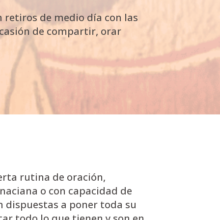
n retiros de medio día con las
ocasión de compartir, orar
erta rutina de oración,
ignaciana o con capacidad de
án dispuestas a poner toda su
tar todo lo que tienen y son en