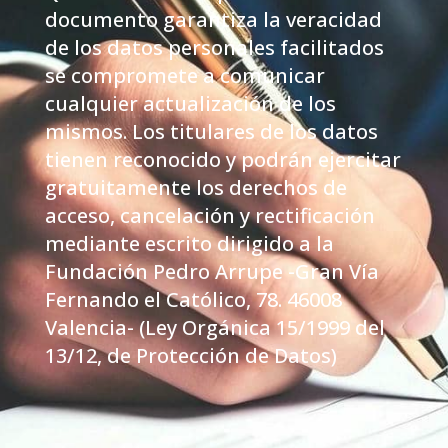
documento garantiza la veracidad
de los datos personales facilitados
se compromete a comunicar
cualquier actualización de los
mismos. Los titulares de los datos
tienen reconocido y podrán ejercitar
gratuitamente los derechos de
acceso, cancelación y rectificación
mediante escrito dirigido a la
Fundación Pedro Arrupe -Gran Vía
Fernando el Católico, 78. 46008
Valencia- (Ley Orgánica 15/1999 del
13/12, de Protección de Datos)