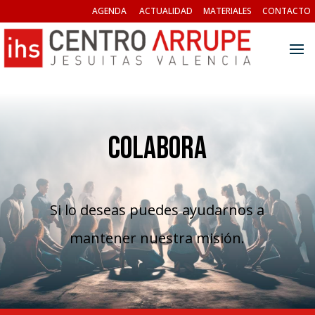
AGENDA
ACTUALIDAD
MATERIALES
CONTACTO
COLABORA
Si lo deseas puedes ayudarnos a
mantener nuestra misión.