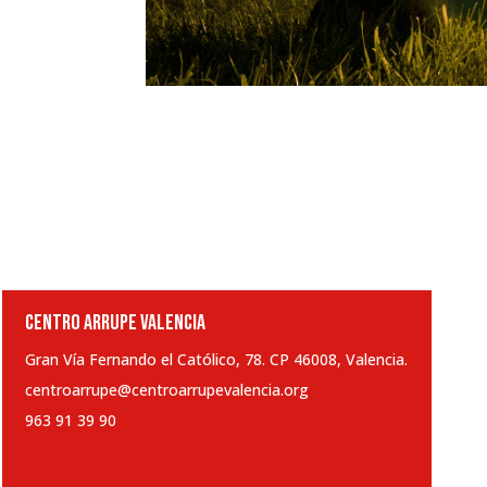
CENTRO ARRUPE VALENCIA
Gran Vía Fernando el Católico, 78. CP 46008, Valencia.
centroarrupe@centroarrupevalencia.org
963 91 39 90