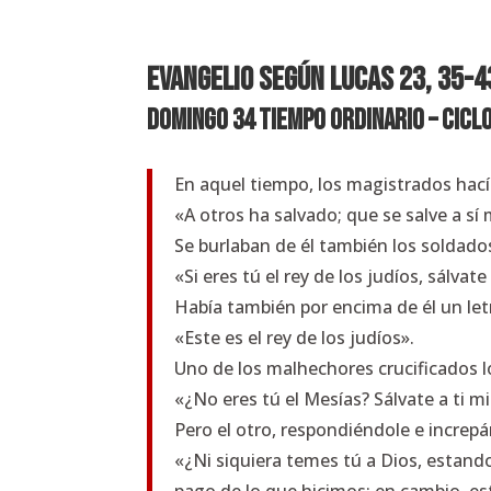
EVANGELIO SEGÚN Lucas 23, 35-4
Domingo 34 Tiempo Ordinario – Ciclo
En aquel tiempo, los magistrados hací
«A otros ha salvado; que se salve a sí m
Se burlaban de él también los soldados
«Si eres tú el rey de los judíos, sálvat
Había también por encima de él un let
«Este es el rey de los judíos».
Uno de los malhechores crucificados l
«¿No eres tú el Mesías? Sálvate a ti m
Pero el otro, respondiéndole e increpá
«¿Ni siquiera temes tú a Dios, estan