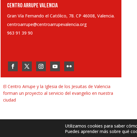
CENTRO ARRUPE VALENCIA
Gran Vía Fernando el Católico, 78. CP 46008, Valencia.
centroarrupe@centroarrupevalencia.org
963 91 39 90
El Centro Arrupe y la Iglesia de los Jesuitas de Valencia
forman un proyecto al servicio del evangelio en nuestra
ciudad
Utilizamos cookies para saber cómo u
Puedes aprender más sobre qué cook
Desarrollado por
SJDigital