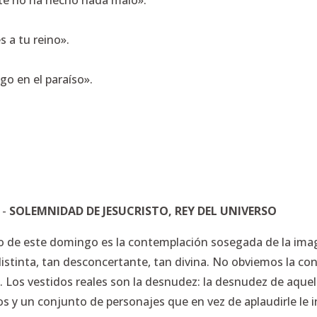
ste no ha hecho nada malo».
 a tu reino».
go en el paraíso».
-
SOLEMNIDAD DE JESUCRISTO, REY DEL UNIVERSO
io de este domingo es la contemplación sosegada de la ima
istinta, tan desconcertante, tan divina. No obviemos la co
. Los vestidos reales son la desnudez: la desnudez de aquel
os y un conjunto de personajes que en vez de aplaudirle le 