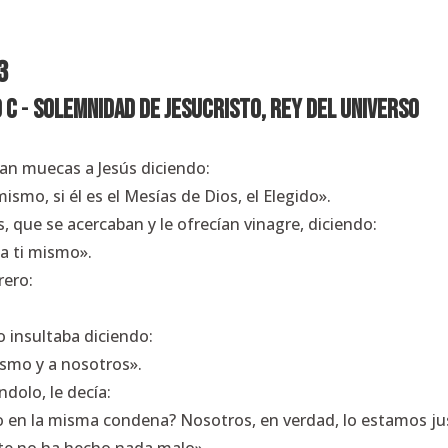
3
 C
-
SOLEMNIDAD DE JESUCRISTO, REY DEL UNIVERSO
an muecas a Jesús diciendo:
ismo, si él es el Mesías de Dios, el Elegido».
, que se acercaban y le ofrecían vinagre, diciendo:
e a ti mismo».
rero:
o insultaba diciendo:
ismo y a nosotros».
ndolo, le decía:
do en la misma condena? Nosotros, en verdad, lo estamos ju