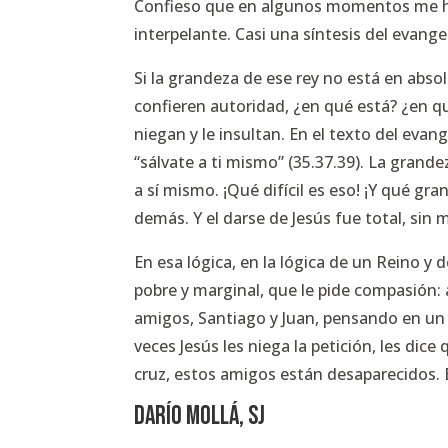
Confieso que en algunos momentos me ha
interpelante. Casi una síntesis del evan
Si la grandeza de ese rey no está en abso
confieren autoridad, ¿en qué está? ¿en qu
niegan y le insultan. En el texto del eva
“sálvate a ti mismo” (35.37.39)
. La grande
a sí mismo. ¡Qué difícil es eso! ¡Y qué g
demás. Y el darse de Jesús fue total, sin
En esa lógica, en la lógica de un Reino y
pobre y marginal, que le pide compasión: 
amigos, Santiago y Juan, pensando en un 
veces Jesús les niega la petición, les dice
cruz, estos amigos están desaparecidos. E
DARÍO MOLLÁ, SJ