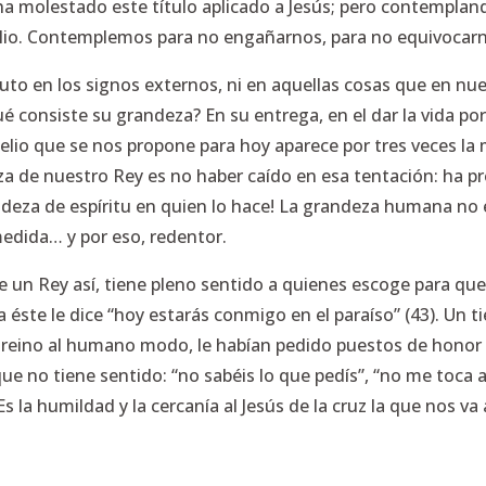
 molestado este título aplicado a Jesús; pero contemplan
gelio. Contemplemos para no engañarnos, para no equivocar
luto en los signos externos, ni en aquellas cosas que en nu
é consiste su grandeza? En su entrega, en el dar la vida por
ngelio que se nos propone para hoy aparece por tres veces l
za de nuestro Rey es no haber caído en esa tentación: ha pr
randeza de espíritu en quien lo hace! La grandeza humana no 
 medida… y por eso, redentor.
 de un Rey así, tiene pleno sentido a quienes escoge para q
a éste le dice
“hoy estarás conmigo en el paraíso” (43).
Un t
reino al humano modo, le habían pedido puestos de honor en
 que no tiene sentido:
“no sabéis lo que pedís”, “no me toca 
s la humildad y la cercanía al Jesús de la cruz la que nos v