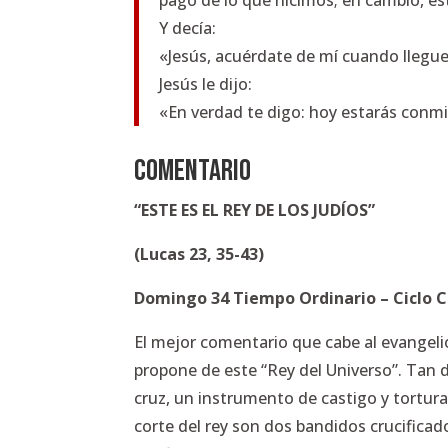
pago de lo que hicimos; en cambio, e
Y decía:
«Jesús, acuérdate de mí cuando llegues
Jesús le dijo:
«En verdad te digo: hoy estarás conmi
COMENTARIO
“
ESTE ES EL REY DE LOS JUDÍOS
”
(
Lucas 23, 35-43
)
Domingo 34 Tiempo Ordinario – Ciclo C
El mejor comentario que cabe al evangel
propone de este “Rey del Universo”. Tan d
cruz, un instrumento de castigo y tortura
corte del rey son dos bandidos crucificad