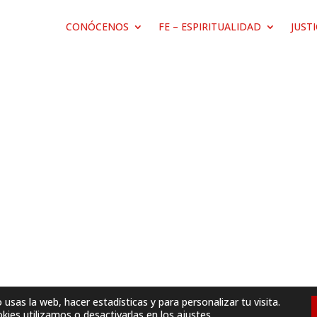
CONÓCENOS
FE – ESPIRITUALIDAD
JUST
sas la web, hacer estadísticas y para personalizar tu visita.
ies utilizamos o desactivarlas en los
ajustes
.