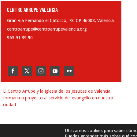
CENTRO ARRUPE VALENCIA
Gran Vía Fernando el Católico, 78. CP 46008, Valencia.
centroarrupe@centroarrupevalencia.org
963 91 39 90
El Centro Arrupe y la Iglesia de los Jesuitas de Valencia
forman un proyecto al servicio del evangelio en nuestra
ciudad
Utilizamos cookies para saber cómo u
Puedes aprender más sobre qué cook