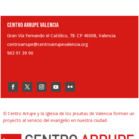
CENTRO ARRUPE VALENCIA
Gran Vía Fernando el Católico, 78. CP 46008, Valencia.
centroarrupe@centroarrupevalencia.org
963 91 39 90
El Centro Arrupe y la Iglesia de los Jesuitas de Valencia forman un
proyecto al servicio del evangelio en nuestra ciudad