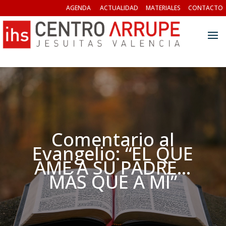
AGENDA
ACTUALIDAD
MATERIALES
CONTACTO
Comentario al
Evangelio: “EL QUE
AME A SU PADRE…
MÁS QUE A MÍ”