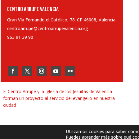
CENTRO ARRUPE VALENCIA
Gran Vía Fernando el Católico, 78. CP 46008, Valencia.
centroarrupe@centroarrupevalencia.org
963 91 39 90
El Centro Arrupe y la Iglesia de los Jesuitas de Valencia
forman un proyecto al servicio del evangelio en nuestra
ciudad
Utilizamos cookies para saber cómo u
Puedes aprender más sobre qué cook
Desarrollado por
SJDigital