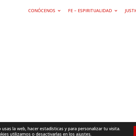
CONÓCENOS
FE – ESPIRITUALIDAD
JUST
sas la web, hacer estadísticas y para personalizar tu visita.
ies utilizamos o desactivarlas en los
ajustes
.