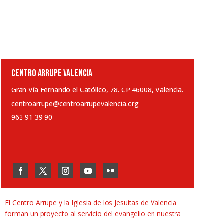
CENTRO ARRUPE VALENCIA
Gran Vía Fernando el Católico, 78. CP 46008, Valencia.
centroarrupe@centroarrupevalencia.org
963 91 39 90
El Centro Arrupe y la Iglesia de los Jesuitas de Valencia
forman un proyecto al servicio del evangelio en nuestra