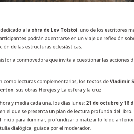
o
dedicado a la
obra de Lev Tolstoi
, uno de los escritores m
 participantes podrán adentrarse en un viaje de reflexión so
ación de las estructuras eclesiásticas.
istoria conmovedora que invita a cuestionar las acciones 
arán como lecturas complementarias, los textos de
Vladimir 
erton
, sus obras
Herejes
y
La esfera y la cruz
.
hora y media cada una, los días lunes:
21 de octubre y 16 
en el que se presenta un plan de lectura profunda del libro.
inicio para iluminar, profundizar o matizar lo leído anterio
ulia dialógica, guiada por el moderador.