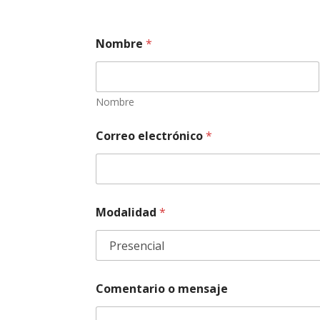
Nombre
*
Nombre
C
Correo electrónico
*
o
r
r
e
o
*
Modalidad
*
M
o
d
a
l
i
Comentario o mensaje
d
a