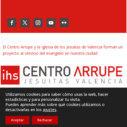
El Centro Arrupe y la Iglesia de los Jesuitas de Valencia forman un
proyecto al servicio del evangelio en nuestra ciudad
Utilizamos cookies para saber cómo usas la web, hacer
estadísticas y para personalizar tu visita.
Puedes aprender más sobre qué cookies utilizamos o
Desarrollado por
SJDigital
desactivarlas en los
ajustes
.
Aceptar
Rechazar
Política de privacidad
|
Aviso legal
|
Cookies