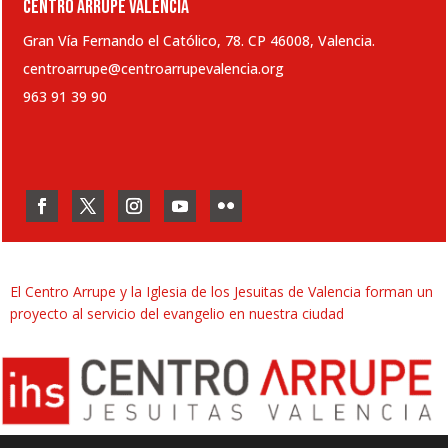
CENTRO ARRUPE VALENCIA
Gran Vía Fernando el Católico, 78. CP 46008, Valencia.
centroarrupe@centroarrupevalencia.org
963 91 39 90
El Centro Arrupe y la Iglesia de los Jesuitas de Valencia forman un
proyecto al servicio del evangelio en nuestra ciudad