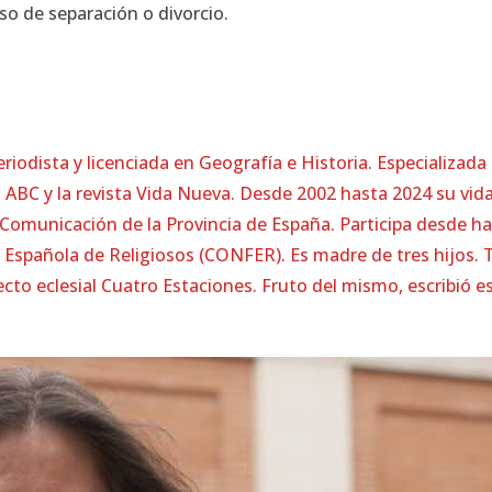
o de separación o divorcio.
riodista y licenciada en Geografía e Historia. Especializada
o ABC y la revista Vida Nueva. Desde 2002 hasta 2024 su vida
Comunicación de la Provincia de España. Participa desde ha
Española de Religiosos (CONFER). Es madre de tres hijos. T
to eclesial Cuatro Estaciones. Fruto del mismo, escribió este