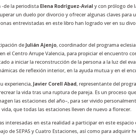
 -de la periodista
Elena Rodríguez-Avial
y con prólogo de l
superar un duelo por divorcio y ofrecer algunas claves para
sonas entrevistadas en este libro han logrado ver en su div
icipación de
Julián Ajenjo
, coordinador del programa eclesia
14 en el Centro Arrupe Valencia, para propiciar el encuentro
ado a iniciar la reconstrucción de la persona a la luz del eva
námicas de reflexión interior, en la ayuda mutua y en el enc
u experiencia,
Javier Corell Abad
, representante del prog
ecrear la vida tras una ruptura de pareja. Es un proceso qu
gen las estaciones del año–, para ser vivido personalmen
 vida, que todas las estaciones lleven de nuevo a florecer.
as interesadas en esta realidad a participar en este espacio 
bajo de SEPAS y Cuatro Estaciones, así como para adquirir 