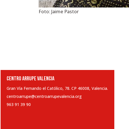
Foto: Jaime Pastor
CENTRO ARRUPE VALENCIA
Gran Vía Fernando el Católico, 78. CP 46008, Valencia.
centroarrupe@centroarrupevalencia.org
963 91 39 90