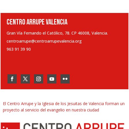
CENTRO ARRUPE VALENCIA
Gran Vía Fernando el Católico, 78. CP 46008, Valencia.
centroarrupe@centroarrupevalencia.org
963 91 39 90
El Centro Arrupe y la Iglesia de los Jesuitas de Valencia forman un
proyecto al servicio del evangelio en nuestra ciudad