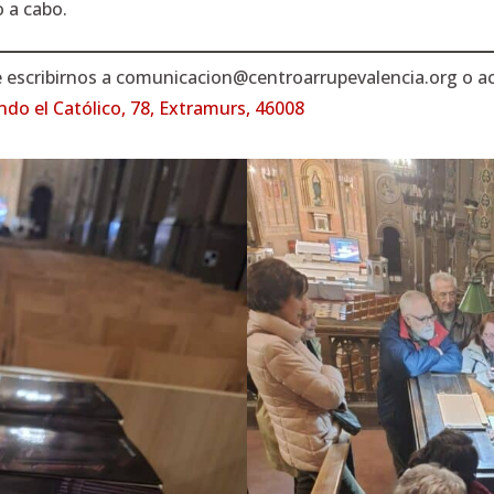
o a cabo.
e escribirnos a
comunicacion@centroarrupevalencia.org
o ac
ndo el Católico, 78, Extramurs, 46008