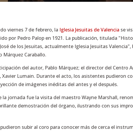
do viernes 7 de febrero, la
Iglesia Jesuitas de Valencia
se vi
ido por Pedro Palop en 1921. La publicación, titulada "Hist
sé de los Jesuitas, actualmente Iglesia Jesuitas Valencia", h
lo Márquez Caraballo.
ticipación del autor, Pablo Márquez; el director del Centro Ar
a, Xavier Lumain. Durante el acto, los asistentes pudieron c
oyección de imágenes inéditas del antes y el después.
 jornada fue la visita del maestro Wayne Marshall, renomb
 brillante demostración del órgano, ilustrando con sus impr
tes pudieron subir al coro para conocer más de cerca el inst