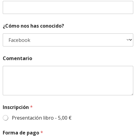
n
o
c
i
d
¿Cómo nos has conocido?
o
?
*
*
Comentario
Inscripción
*
Presentación libro -
5,00 €
Forma de pago
*