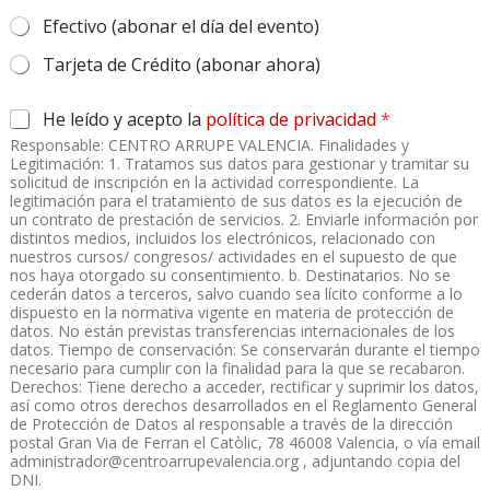
Efectivo (abonar el día del evento)
Tarjeta de Crédito (abonar ahora)
A
He leído y acepto la
política de privacidad
*
c
Responsable: CENTRO ARRUPE VALENCIA. Finalidades y
u
Legitimación: 1. Tratamos sus datos para gestionar y tramitar su
e
solicitud de inscripción en la actividad correspondiente. La
r
legitimación para el tratamiento de sus datos es la ejecución de
d
un contrato de prestación de servicios. 2. Enviarle información por
distintos medios, incluidos los electrónicos, relacionado con
o
nuestros cursos/ congresos/ actividades en el supuesto de que
R
nos haya otorgado su consentimiento. b. Destinatarios. No se
G
cederán datos a terceros, salvo cuando sea lícito conforme a lo
P
dispuesto en la normativa vigente en materia de protección de
D
datos. No están previstas transferencias internacionales de los
*
datos. Tiempo de conservación: Se conservarán durante el tiempo
necesario para cumplir con la finalidad para la que se recabaron.
Derechos: Tiene derecho a acceder, rectificar y suprimir los datos,
así como otros derechos desarrollados en el Reglamento General
de Protección de Datos al responsable a través de la dirección
postal Gran Via de Ferran el Catòlic, 78 46008 Valencia, o vía email
administrador@centroarrupevalencia.org
, adjuntando copia del
DNI.