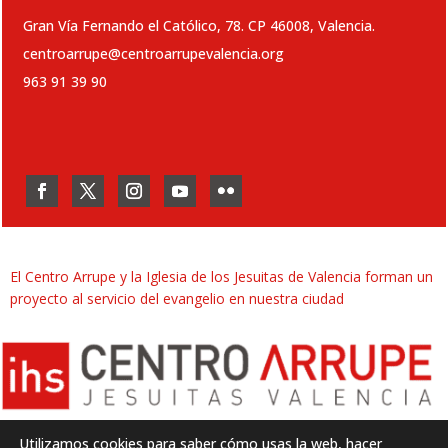
Gran Vía Fernando el Católico, 78. CP 46008, Valencia.
centroarrupe@centroarrupevalencia.org
963 91 39 90
El Centro Arrupe y la Iglesia de los Jesuitas de Valencia forman un
proyecto al servicio del evangelio en nuestra ciudad
Utilizamos cookies para saber cómo usas la web, hacer