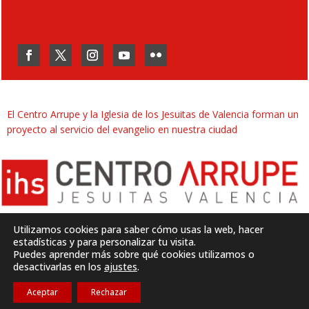
El Centro Arrupe y la Iglesia de los Jesuitas de Valencia forman un
proyecto al servicio del evangelio en nuestra ciudad
Utilizamos cookies para saber cómo usas la web, hacer
estadísticas y para personalizar tu visita.
Puedes aprender más sobre qué cookies utilizamos o
Desarrollado por
SJDigital
desactivarlas en los
ajustes
.
Aceptar
Rechazar
Política de privacidad
|
Aviso legal
|
Cookies