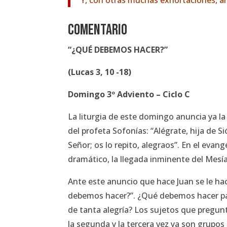
Y, con otras muchas exhortaciones, a
COMENTARIO
“¿QUÉ DEBEMOS HACER?”
(Lucas 3, 10 -18)
Domingo 3º Adviento – Ciclo C
La liturgia de este domingo anuncia ya la
del profeta Sofonías:
“Alégrate, hija de Si
Señor; os lo repito, alegraos”.
En el evang
dramático, la llegada inminente del Mesí
Ante este anuncio que hace Juan se le ha
debemos hacer?”
. ¿Qué debemos hacer par
de tanta alegría? Los sujetos que pregunt
la segunda y la tercera vez ya son grupos