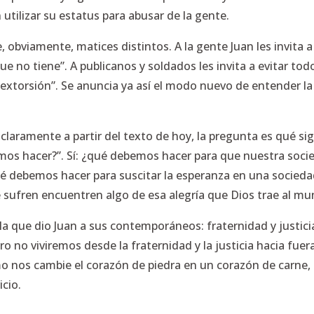
ilizar su estatus para abusar de la gente.
, obviamente, matices distintos. A la gente Juan les invita 
ue no tiene”.
A publicanos y soldados les invita a evitar to
 extorsión”.
Se anuncia ya así el modo nuevo de entender la v
laramente a partir del texto de hoy, la pregunta es qué si
mos hacer?”. Sí: ¿qué debemos hacer para que nuestra socie
qué debemos hacer para suscitar la esperanza en una socie
sufren encuentren algo de esa alegría que Dios trae al m
 la que dio Juan a sus contemporáneos: fraternidad y justic
ro no viviremos desde la fraternidad y la justicia hacia fue
mo nos cambie el corazón de piedra en un corazón de carne
icio.