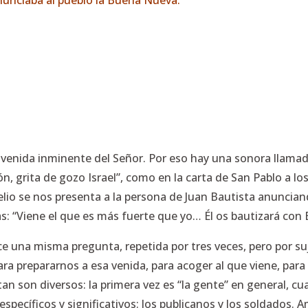
nunciaba al pueblo la Buena Nueva.
 venida inminente del Señor. Por eso hay una sonora llamada 
ón, grita de gozo Israel”
, como en la carta de San Pablo a los
elio se nos presenta a la persona de Juan Bautista anunci
as:
“Viene el que es más fuerte que yo… Él os bautizará con 
ce una misma pregunta, repetida por tres veces, pero por su
a prepararnos a esa venida, para acoger al que viene, para
an son diversos: la primera vez es
“la gente”
en general, cua
 específicos y significativos: los publicanos y los soldados