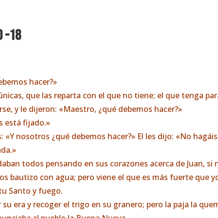
0 -18
debemos hacer?»
túnicas, que las reparta con el que no tiene; el que tenga p
rse, y le dijeron: «Maestro, ¿qué debemos hacer?»
s está fijado.»
 «Y nosotros ¿qué debemos hacer?» El les dijo: «No hagáis
ada.»
aban todos pensando en sus corazones acerca de Juan, si no 
os bautizo con agua; pero viene el que es más fuerte que yo
itu Santo y fuego.
r su era y recoger el trigo en su granero; pero la paja la q