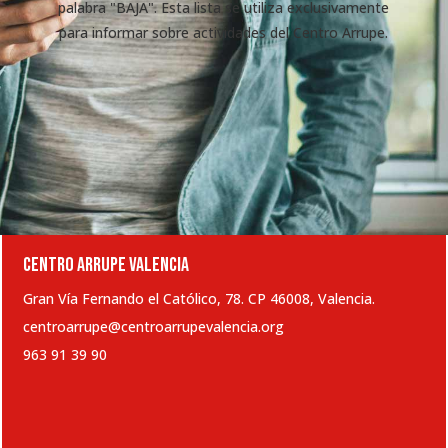
palabra "BAJA". Esta lista se utiliza exclusivamente
para informar sobre actividades del Centro Arrupe.
CENTRO ARRUPE VALENCIA
Gran Vía Fernando el Católico, 78. CP 46008, Valencia.
centroarrupe@centroarrupevalencia.org
963 91 39 90