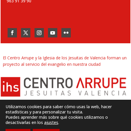
963 91 39 90
El Centro Arrupe y la Iglesia de los Jesuitas de Valencia forman un
proyecto al servicio del evangelio en nuestra ciudad
Utilizamos cookies para saber cómo usas la web, hacer
estadísticas y para personalizar tu visita.
Puedes aprender más sobre qué cookies utilizamos o
Desarrollado por
SJDigital
desactivarlas en los
ajustes
.