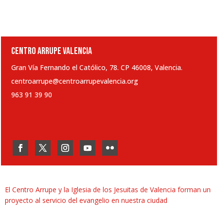
CENTRO ARRUPE VALENCIA
Gran Vía Fernando el Católico, 78. CP 46008, Valencia.
centroarrupe@centroarrupevalencia.org
963 91 39 90
El Centro Arrupe y la Iglesia de los Jesuitas de Valencia forman un
proyecto al servicio del evangelio en nuestra ciudad