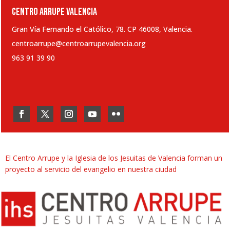
CENTRO ARRUPE VALENCIA
Gran Vía Fernando el Católico, 78. CP 46008, Valencia.
centroarrupe@centroarrupevalencia.org
963 91 39 90
El Centro Arrupe y la Iglesia de los Jesuitas de Valencia forman un
proyecto al servicio del evangelio en nuestra ciudad