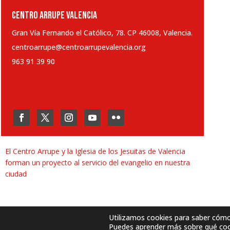
CENTRO ARRUPE VALENCIA
Gran Vía Fernando el Católico, 78. CP 46008, Valencia.
centroarrupe@centroarrupevalencia.org
963 91 39 90
El Centro Arrupe y la Iglesia de los Jesuitas de Valencia
forman un proyecto al servicio del evangelio en nuestra
ciudad
Utilizamos cookies para saber cómo u
Puedes aprender más sobre qué cook
Desarrollado por
SJDigital