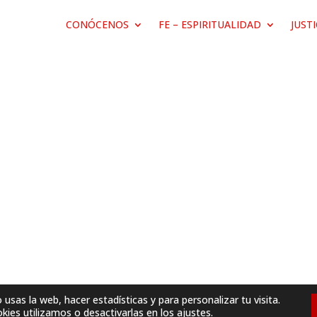
CONÓCENOS
FE – ESPIRITUALIDAD
JUST
sas la web, hacer estadísticas y para personalizar tu visita.
ies utilizamos o desactivarlas en los
ajustes
.