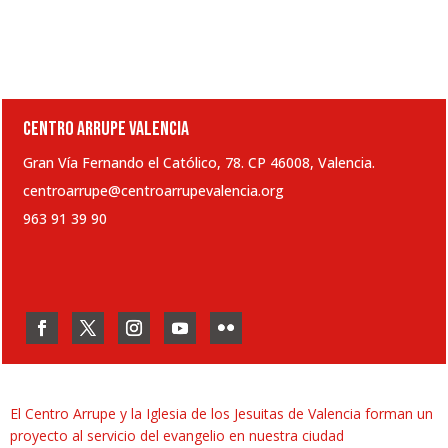
CENTRO ARRUPE VALENCIA
Gran Vía Fernando el Católico, 78. CP 46008, Valencia.
centroarrupe@centroarrupevalencia.org
963 91 39 90
El Centro Arrupe y la Iglesia de los Jesuitas de Valencia forman un
proyecto al servicio del evangelio en nuestra ciudad