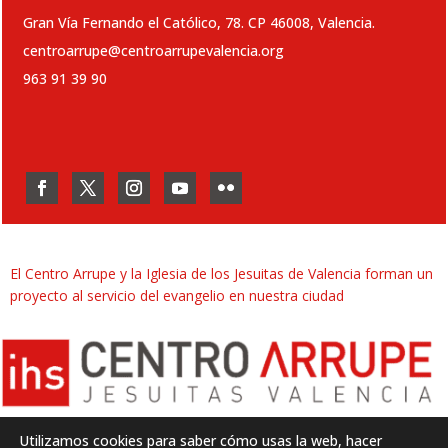
Gran Vía Fernando el Católico, 78. CP 46008, Valencia.
centroarrupe@centroarrupevalencia.org
963 91 39 90
El Centro Arrupe y la Iglesia de los Jesuitas de Valencia forman un
proyecto al servicio del evangelio en nuestra ciudad
Utilizamos cookies para saber cómo usas la web, hacer