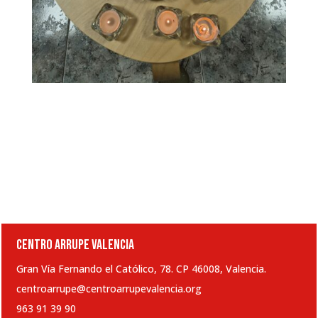
CENTRO ARRUPE VALENCIA
Gran Vía Fernando el Católico, 78. CP 46008, Valencia.
centroarrupe@centroarrupevalencia.org
963 91 39 90