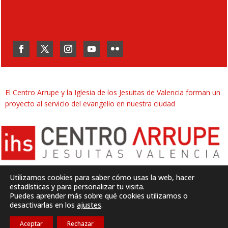
El Centro Arrupe y la Iglesia de los Jesuitas de Valencia forman un
proyecto al servicio del evangelio en nuestra ciudad
Utilizamos cookies para saber cómo usas la web, hacer
estadísticas y para personalizar tu visita.
Puedes aprender más sobre qué cookies utilizamos o
Desarrollado por
SJDigital
desactivarlas en los
ajustes
.
Aceptar
Rechazar