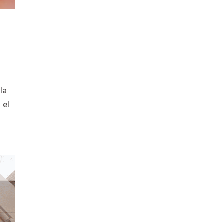
la
 el