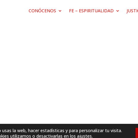
CONÓCENOS
FE – ESPIRITUALIDAD
JUST
sas la web, hacer estadísticas y para personalizar tu visita.
ies utilizamos o desactivarlas en los
ajustes
.