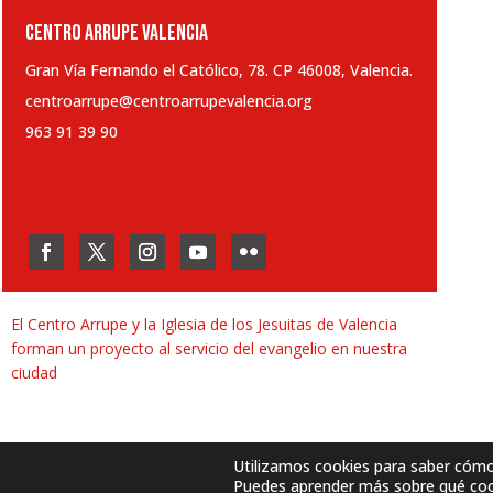
CENTRO ARRUPE VALENCIA
Gran Vía Fernando el Católico, 78. CP 46008, Valencia.
centroarrupe@centroarrupevalencia.org
963 91 39 90
El Centro Arrupe y la Iglesia de los Jesuitas de Valencia
forman un proyecto al servicio del evangelio en nuestra
ciudad
Utilizamos cookies para saber cómo u
Puedes aprender más sobre qué cook
Desarrollado por
SJDigital