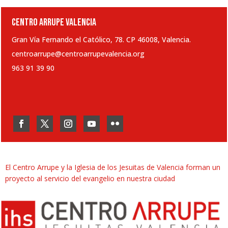
CENTRO ARRUPE VALENCIA
Gran Vía Fernando el Católico, 78. CP 46008, Valencia.
centroarrupe@centroarrupevalencia.org
963 91 39 90
El Centro Arrupe y la Iglesia de los Jesuitas de Valencia forman un
proyecto al servicio del evangelio en nuestra ciudad