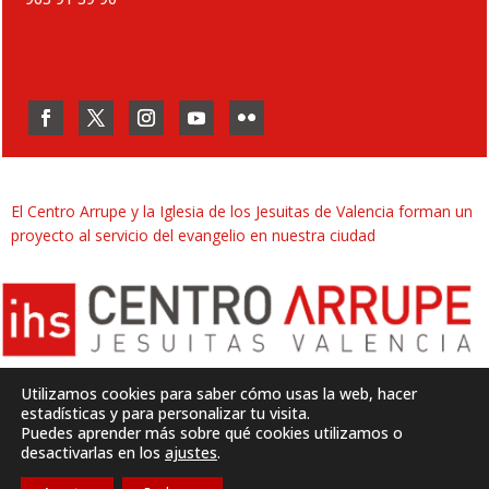
El Centro Arrupe y la Iglesia de los Jesuitas de Valencia forman un
proyecto al servicio del evangelio en nuestra ciudad
Utilizamos cookies para saber cómo usas la web, hacer
estadísticas y para personalizar tu visita.
Puedes aprender más sobre qué cookies utilizamos o
Desarrollado por
SJDigital
desactivarlas en los
ajustes
.