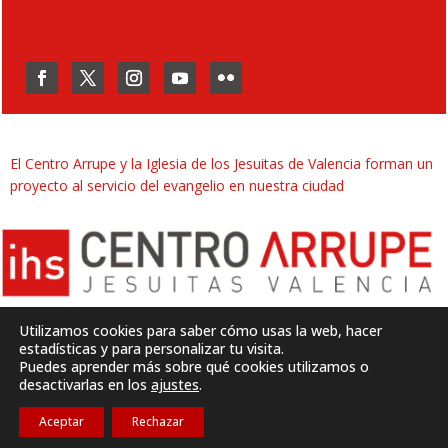
El Centro Arrupe y la Iglesia de los Jesuitas de Valencia forman un
proyecto al servicio del evangelio en nuestra ciudad
Utilizamos cookies para saber cómo usas la web, hacer
estadísticas y para personalizar tu visita.
Puedes aprender más sobre qué cookies utilizamos o
Desarrollado por
SJDigital
desactivarlas en los
ajustes
.
Aceptar
Rechazar
Política de privacidad
|
Aviso legal
|
Cookies