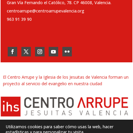
Gran Vía Fernando el Católico, 78. CP 46008, Valencia.
centroarrupe@centroarrupevalencia.org
963 91 39 90
El Centro Arrupe y la Iglesia de los Jesuitas de Valencia forman un
proyecto al servicio del evangelio en nuestra ciudad
Utilizamos cookies para saber cómo usas la web, hacer
estadísticas y para personalizar tu visita.