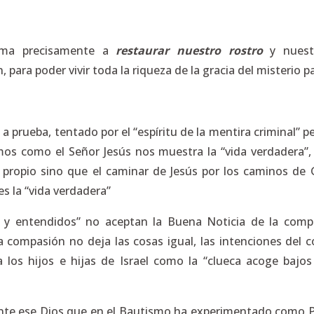
lama precisamente a
restaurar nuestro rostro
y nuestr
, para poder vivir toda la riqueza de la gracia del misterio
 a prueba, tentado por el “espíritu de la mentira criminal” p
s como el Señor Jesús nos muestra la “vida verdadera”, n
 propio sino que el caminar de Jesús por los caminos de G
es la “vida verdadera”
s y entendidos” no aceptan la Buena Noticia de la compa
La compasión no deja las cosas igual, las intenciones del 
a los hijos e hijas de Israel como la “clueca acoge bajos 
se ante ese Dios que en el Bautismo ha experimentado co