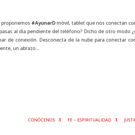
e proponemos
#AyunarD
móvil, tablet que nos conectan con
e pasas al día pendiente del teléfono? Dicho de otro modo 
ar de conexión. Desconecta de la nube para conectar con 
diente, un abrazo…
CONÓCENOS
FE – ESPIRITUALIDAD
JUST