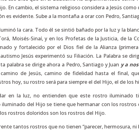
o. En cambio, el sistema religioso considera a Jesús como q
ión es evidente. Sube a la montaña a orar con Pedro, Santiag
iluminó la cara. Todo él se sintió bañado por la luz y la bl
Torá, Moisés-Sinaí, y en los Profetas de la Justicia, de la 
mado y fortalecido por el Dios fiel de la Alianza (primera
Bautismo Jesús experimentó su Filiación. La Palabra se dirig
Esta palabra se dirige ahora a Pedro, Santiago y Juan
y a nos
camino de Jesús, camino de fidelidad hasta el final, qu
s hoy, su rostro será para siempre el del Hijo, el de los hij
ar en la luz, no entienden que este rostro iluminado ti
 iluminado del Hijo se tiene que hermanar con los rostros d
s rostros doloridos son los rostros del Hijo.
ente tantos rostros que no tienen “parecer, hermosura, ni b