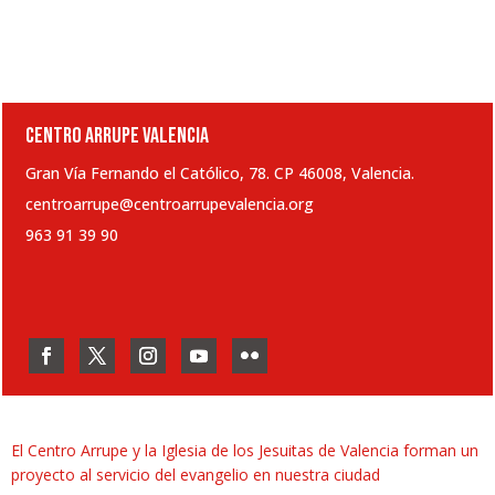
CENTRO ARRUPE VALENCIA
Gran Vía Fernando el Católico, 78. CP 46008, Valencia.
centroarrupe@centroarrupevalencia.org
963 91 39 90
El Centro Arrupe y la Iglesia de los Jesuitas de Valencia forman un
proyecto al servicio del evangelio en nuestra ciudad