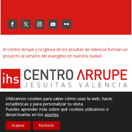
El Centro Arrupe y la Iglesia de los Jesuitas de Valencia forman un
proyecto al servicio del evangelio en nuestra ciudad
Utilizamos cookies para saber cómo usas la web, hacer
estadísticas y para personalizar tu visita.
Puedes aprender más sobre qué cookies utilizamos o
Desarrollado por
SJDigital
desactivarlas en los
ajustes
.
Aceptar
Rechazar
Política de privacidad
|
Aviso legal
|
Cookies