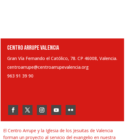
CENTRO ARRUPE VALENCIA
Gran Vía Fernando el Católico, 78. CP 46008, Valencia.
centroarrupe@centroarrupevalencia.org
963 91 39 90
El Centro Arrupe y la Iglesia de los Jesuitas de Valencia
forman un proyecto al servicio del evangelio en nuestra