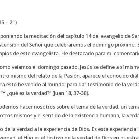
15 – 21)
poniendo la meditación del capítulo 14 del evangelio de San
Ascensión del Señor que celebraremos el domingo próximo. 
opios de este evangelista. He destacado para mi comentario
 como veíamos el domingo pasado, Jesús se define a sí mis
ntro mismo del relato de la Pasión, aparece el conocido diál
ra esto he venido al mundo: para dar testimonio de la verd
,
“Y ¿qué es la verdad?”
(Juan 18, 37-38).
 podemos hacer nosotros sobre el tema de la verdad, un tema
otros mismos y el sentido de la existencia humana, la ver
o de la verdad a la experiencia de Dios. Es esta experiencia
erdad, el Hijo es el testigo de la verdad de Dios en nuestra 