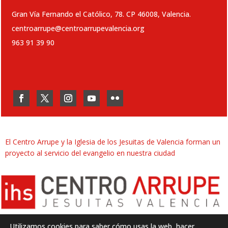
Gran Vía Fernando el Católico, 78. CP 46008, Valencia.
centroarrupe@centroarrupevalencia.org
963 91 39 90
El Centro Arrupe y la Iglesia de los Jesuitas de Valencia forman un
proyecto al servicio del evangelio en nuestra ciudad
Utilizamos cookies para saber cómo usas la web, hacer