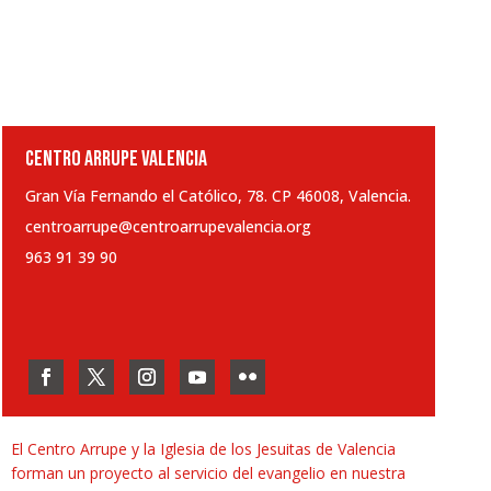
CENTRO ARRUPE VALENCIA
Gran Vía Fernando el Católico, 78. CP 46008, Valencia.
centroarrupe@centroarrupevalencia.org
963 91 39 90
El Centro Arrupe y la Iglesia de los Jesuitas de Valencia
forman un proyecto al servicio del evangelio en nuestra