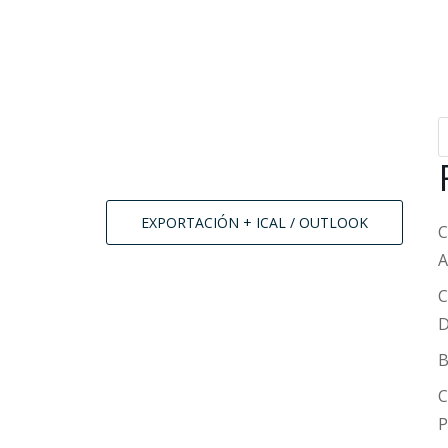
EXPORTACIÓN + ICAL / OUTLOOK
C
C
D
B
C
P