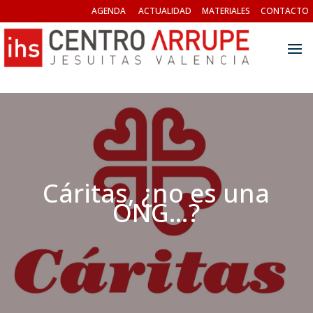
AGENDA
ACTUALIDAD
MATERIALES
CONTACTO
Cáritas, ¿no es una
ONG…?