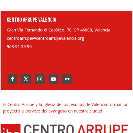
CENTRO ARRUPE VALENCIA
Gran Vía Fernando el Católico, 78. CP 46008, Valencia.
centroarrupe@centroarrupevalencia.org
963 91 39 90
El Centro Arrupe y la Iglesia de los Jesuitas de Valencia forman un
proyecto al servicio del evangelio en nuestra ciudad