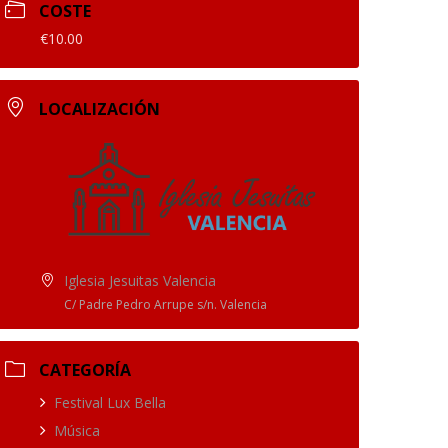
COSTE
€10.00
LOCALIZACIÓN
Iglesia Jesuitas Valencia
C/ Padre Pedro Arrupe s/n. Valencia
CATEGORÍA
Festival Lux Bella
Música