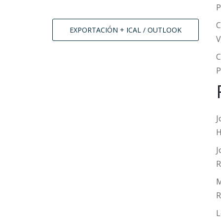
P
C
EXPORTACIÓN + ICAL / OUTLOOK
V
C
P
J
H
J
R
M
R
L