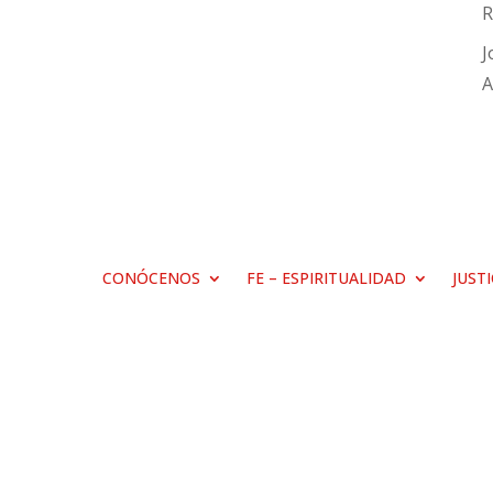
R
J
A
CONÓCENOS
FE – ESPIRITUALIDAD
JUST