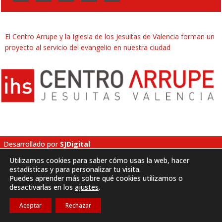
El Centro Arrupe y la Iglesia de los Jesuitas de Valencia forman un
proyecto al servicio del evangelio en nuestra ciudad
Desarrollado por
SJDigital
Utilizamos cookies para saber cómo usas la web, hacer
estadísticas y para personalizar tu visita.
Política de privacidad
|
Aviso legal
|
Cookies
Puedes aprender más sobre qué cookies utilizamos o
desactivarlas en los
ajustes
.
Aceptar
Rechazar