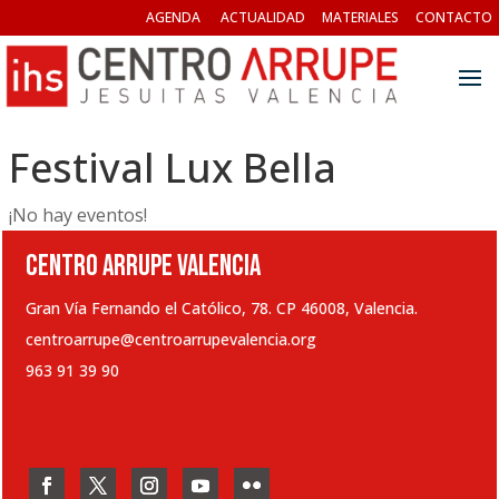
AGENDA
ACTUALIDAD
MATERIALES
CONTACTO
Festival Lux Bella
¡No hay eventos!
CENTRO ARRUPE VALENCIA
Gran Vía Fernando el Católico, 78. CP 46008, Valencia.
centroarrupe@centroarrupevalencia.org
963 91 39 90