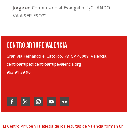
Jorge
en
Comentario al Evangelio: “¿CUÁNDO
VA A SER ESO?”
CENTRO ARRUPE VALENCIA
Gran Vía Fernando el Católico, 78. CP 46008, Valencia.
centroarrupe@centroarrupevalencia.org
963 91 39 90
El Centro Arrupe y la Iglesia de los Jesuitas de Valencia forman un