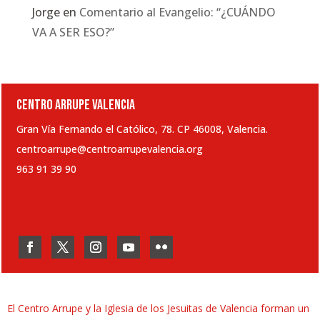
Jorge
en
Comentario al Evangelio: “¿CUÁNDO
VA A SER ESO?”
CENTRO ARRUPE VALENCIA
Gran Vía Fernando el Católico, 78. CP 46008, Valencia.
centroarrupe@centroarrupevalencia.org
963 91 39 90
El Centro Arrupe y la Iglesia de los Jesuitas de Valencia forman un