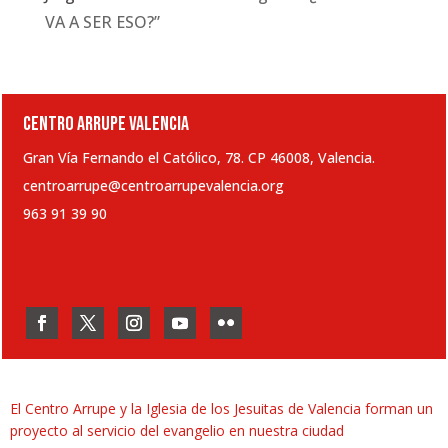
VA A SER ESO?”
CENTRO ARRUPE VALENCIA
Gran Vía Fernando el Católico, 78. CP 46008, Valencia.
centroarrupe@centroarrupevalencia.org
963 91 39 90
El Centro Arrupe y la Iglesia de los Jesuitas de Valencia forman un
proyecto al servicio del evangelio en nuestra ciudad