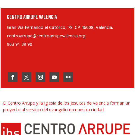
CENTRO ARRUPE VALENCIA
Gran Vía Fernando el Católico, 78. CP 46008, Valencia.
centroarrupe@centroarrupevalencia.org
963 91 39 90
El Centro Arrupe y la Iglesia de los Jesuitas de Valencia forman un
proyecto al servicio del evangelio en nuestra ciudad