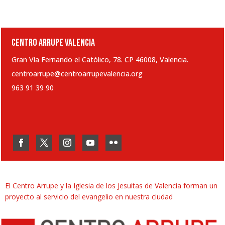
CENTRO ARRUPE VALENCIA
Gran Vía Fernando el Católico, 78. CP 46008, Valencia.
centroarrupe@centroarrupevalencia.org
963 91 39 90
El Centro Arrupe y la Iglesia de los Jesuitas de Valencia forman un
proyecto al servicio del evangelio en nuestra ciudad