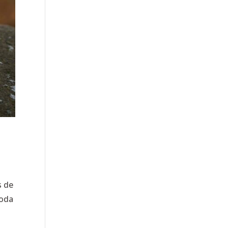
s de
toda